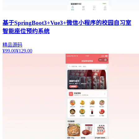
基于SpringBoot3+Vue3+微信小程序的校园自习室
智能座位预约系统
精品源码
¥
99.00
¥
129.00