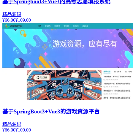
基于Springboot3+Vue3的高考志愿填报系统
精品源码
¥
66.00
¥
109.00
基于SpringBoot3+Vue3的游戏资源平台
精品源码
¥
66.00
¥
109.00