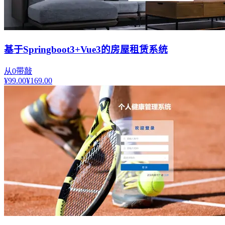
基于Springboot3+Vue3的房屋租赁系统
从0带敲
¥
99.00
¥
169.00