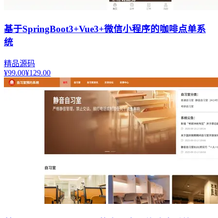
基于SpringBoot3+Vue3+微信小程序的咖啡点单系
统
精品源码
¥
99.00
¥
129.00