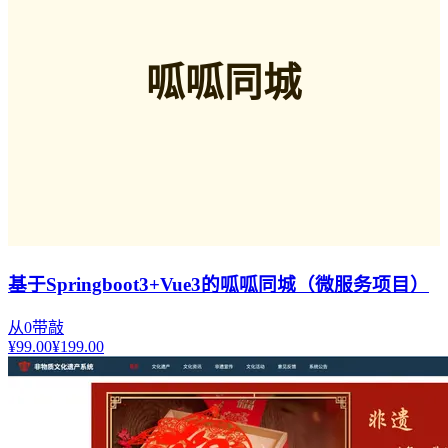
呱呱同城
基于Springboot3+Vue3的呱呱同城（微服务项目）
从0带敲
¥
99.00
¥
199.00