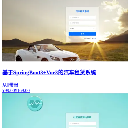
基于SpringBoot3+Vue3的汽车租赁系统
从0带敲
¥
99.00
¥
169.00