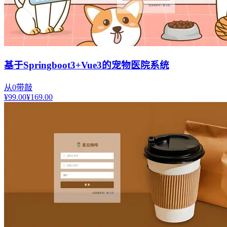
基于Springboot3+Vue3的宠物医院系统
从0带敲
¥
99.00
¥
169.00