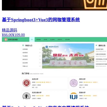
基于Springboot3+Vue3的网咖管理系统
精品源码
¥
66.00
¥
109.00