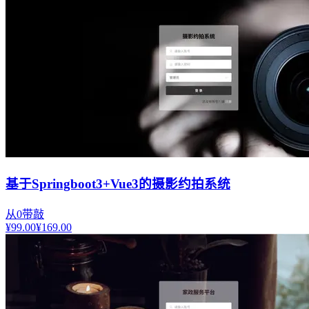
基于Springboot3+Vue3的摄影约拍系统
从0带敲
¥
99.00
¥
169.00