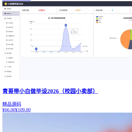
青哥带小白做毕设2026（校园小卖部）
精品源码
¥
66.00
¥
109.00