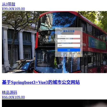
从0带敲
¥
99.00
¥
169.00
基于Springboot3+Vue3的城市公交网站
精品源码
¥
66.00
¥
109.00